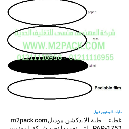
طبات الومنيوم فويل
غطاء – طبة الاندكشن موديلm2pack.com
PAP-1752 التى نقدمها نحن شركة المهندس