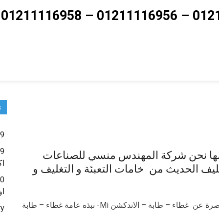
ت
9 – ماكينات تعبئة حبوب و حبيبات و بودر شديد النعومة
لاندكشن Mi- التي نقدمها نحن شركة المهندس منسي للصناعات
اك
ليف الحديث من خامات التعبئة و التغليف و
او
نقدم نحن مجموعة المهندس منسي M2pack نبذه مختصرة عن غطاء – طابة – الاندكشن Mi- نبذه عامة غطاء – طابة
ry