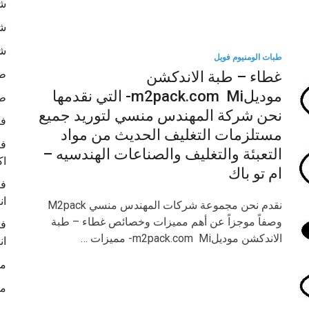
شر
شر
شر
طبات الومنيوم فويل
ط
غطاء – طبة الاندكشن
موديلm2pack.com Mi- التي نقدمها
طب
نحن شركة المهندس منسي لتوريد جميع
في
مستلزمات التغليف الحديث من مواد
في
التعبئة والتغليف والصناعات الهندسيه –
اك
ام تو باك
في
ان
نقدم نحن مجموعة شركات المهندس منسي M2pack
وصفاً موجزاً عن أهم مميزات وخصائص غطاء – طبة
في
الاندكشن موديلm2pack.com Mi- مميزات …
ان
ما
ما