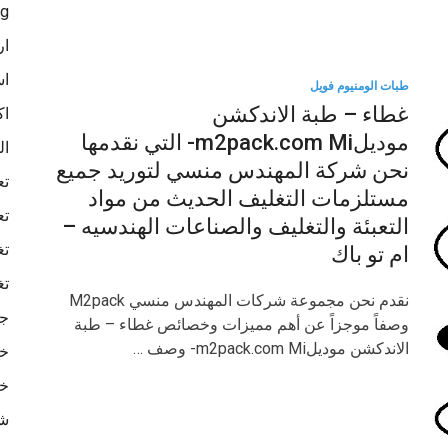
ag
ار
اس
طبات الومنيوم فويل
غطاء – طبة الاندكشن
اك
موديلm2pack.com Mi- التي نقدمها
ال
نحن شركة المهندس منسي لتوريد جميع
تع
مستلزمات التغليف الحديث من مواد
تع
التعبئة والتغليف والصناعات الهندسيه –
تغ
ام تو باك
تغ
نقدم نحن مجموعة شركات المهندس منسي M2pack
جه
وصفاً موجزاً عن أهم مميزات وخصائص غطاء – طبة
الاندكشن موديلm2pack.com Mi- وصف …
خا
خا
شر