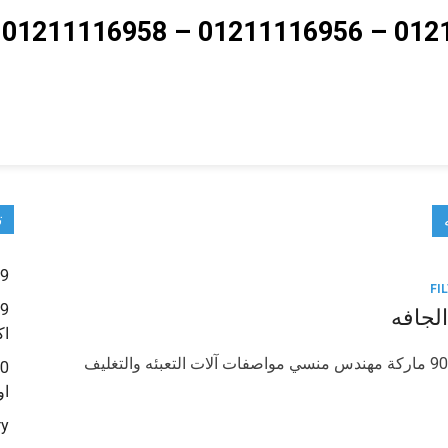
ت
9 – ماكينات تعبئة حبوب و حبيبات و بودر شديد النعومة
الجافه
اك
آلات التعبئه والتغليف الغذائيه والدوائيه الجافه موديل 904 ماركة مهندس منسي مواصفات آلات التعبئه والتغليف
او
ry