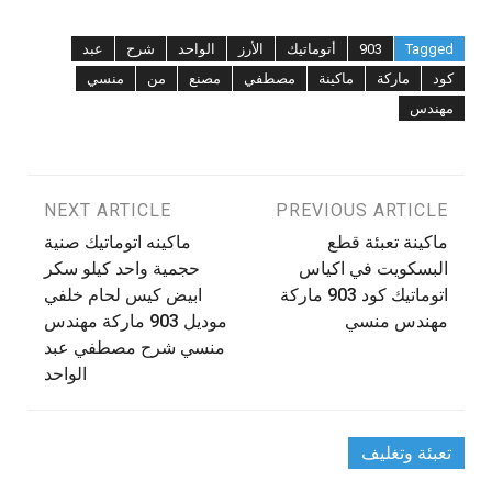
Tagged
903
أتوماتيك
الأرز
الواحد
شرح
عبد
كود
ماركة
ماكينة
مصطفي
مصنع
من
منسي
مهندس
تصفّح
PREVIOUS ARTICLE
NEXT ARTICLE
ماكينة تعبئة قطع
ماكينه اتوماتيك صنية
المقالات
البسكويت في اكياس
حجمية واحد كيلو سكر
اتوماتيك كود 903 ماركة
ابيض كيس لحام خلفي
مهندس منسي
موديل 903 ماركة مهندس
منسي شرح مصطفي عبد
الواحد
تعبئة وتغليف