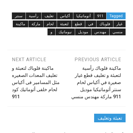
Tagged
911
أتوماتيكيا
أكياس
تغليف
رأسية
سنتر
غيار
فلوباك
في
قطع
لتعبئة
لحام
ماركة
ماكينة
منسي
مهندس
موديل
نيوماتيك
و
تصفّح
PREVIOUS ARTICLE
NEXT ARTICLE
ماكينة فلوباك رأسية
ماكينة فلوباك لتعبئة و
المقالات
لتعبئة و تغليف قطع غيار
تغليف المعدات الصغيره
صغيرة في أكياس لحام
مثل المسامير فى أكياس
سنتر أتوماتيكيا موديل
لحام خلفى أتوماتيك كود
911 ماركة مهندس منسي
911
تعبئة وتغليف