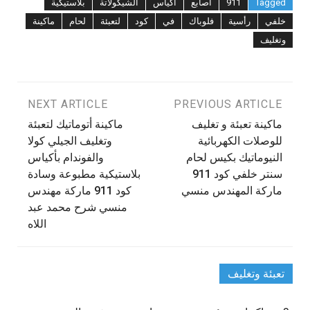
Tagged
911
أصابع
أكياس
الشيكولاتة
بلاستيكية
خلفي
رأسية
فلوباك
في
كود
لتعبئة
لحام
ماكينة
وتغليف
تصفّح
PREVIOUS ARTICLE
NEXT ARTICLE
‫ماكينة تعبئة و تغليف
ماكينة أتوماتيك لتعبئة
المقالات
للوصلات الكهربائية
وتغليف الجيلي كولا
النيوماتيك بكيس لحام
والفوندام بأكياس
سنتر خلفي كود 911
بلاستيكية مطبوعة وسادة
ماركة المهندس منسي
كود 911 ماركة مهندس
منسي شرح محمد عبد
اللاه
تعبئة وتغليف