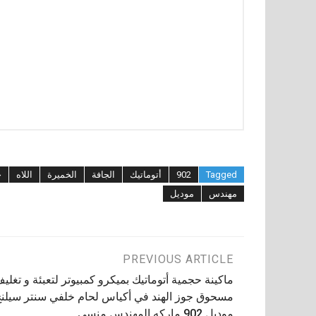
Tagged
902
أتوماتيك
الجافة
الخميرة
اللاه
ح
مهندس
موديل
تصفّح
PREVIOUS ARTICLE
ماكينة حجمية أتوماتيك بميكرو كمبيوتر لتعبئة و تغلي
المقالات
مسحوق جوز الهند في أكياس لحام خلفي سنتر سيلن
موديل 902 ماركه المهندس منسي