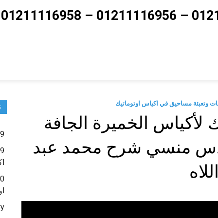
ت
ك لأكياس الخميرة الجافة
9 – ماكينات تعبئة حبوب و حبيبات و بودر شديد النعومة
ركة مهندس منسي شرح محمد عبد
اك
للاه
او
ry