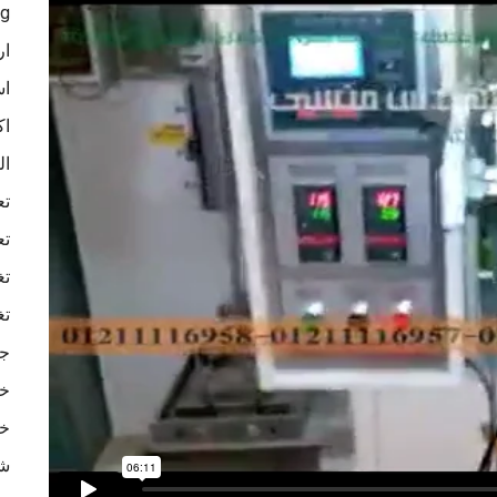
ag
ار
اس
اك
ال
تع
تع
تغ
تغ
جه
خا
خا
شر