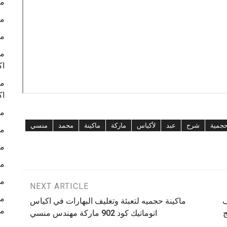
ما
ما
ما
ما
اك
ما
اك
ما
جمية
شرح
عبد
لأكياس
ماركة
ماكينة
محمد
منسي
ما
ما
ما
ما
NEXT ARTICLE
ف
ماكينة حجميه لتعبئة وتغليف البهارات في اكياس
م
ج
اتوماتيك كود 902 ماركة مهندس منسي