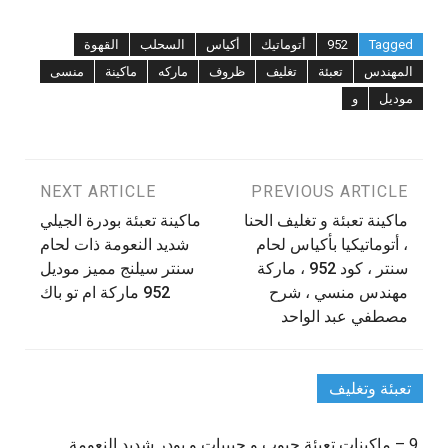
Tagged
952
أتوماتيك
أكياس
السحلب
القهوة
المهندس
تعبئة
تغليف
ظروف
ماركه
ماكينة
منسى
موديل
و
تصفّح
PREVIOUS ARTICLE
NEXT ARTICLE
ماكينة تعبئة و تغليف الحنا
‫ماكينة تعبئة بودرة الجيلي
المقالات
، أتوماتيكيا بأكياس لحام
شديد النعومة ذات لحام
سنتر ، كود 952 ، ماركة
سنتر سيلنج مميز موديل
مهندس منسي ، شرح
مصطفي عبد الواحد
تعبئة وتغليف
9 – ماكينات تعبئة حبوب و حبيبات و بودر شديد النعومة