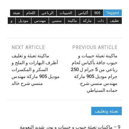
Tagged
905
أكياس
الحبيبات
الرباعي
اللحام
تعبئة
تغليف
ذات
ماركة
ماكينة
منسي
مهندس
موديل
و
تصفّح
PREVIOUS ARTICLE
NEXT ARTICLE
ماكينة تعبئة حبيبات و
ماكينة تعبئة و تغليف
المقالات
حبوب جافة بأكياس لحام
أظرف البهارات و الملح و
رباعي من 5 جرام ل 250
السكر و المكسرات
جرام موديل 905 ماركة
موديل 905 ماركة مهندس
مهندس منسي شرح
منسي شرح خالد
حماده السنباطي
تعبئة وتغليف
9 – ماكينات تعبئة حبوب و حبيبات و بودر شديد النعومة