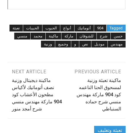
Tagged
904
أتوماتيك
أنواع
الحبوب
الحبيبات
تعبئة
حسن
شرح
للشوفان
ماركة
ماكينة
محمد
منسي
مهندس
موديل
نص
و
وجميع
وزنية
تصفّح
PREVIOUS ARTICLE
NEXT ARTICLE
‫ماكينة تعبئة وزنية
ماكينة ديجيتال وزنية
المقالات
لمسحوق الحنا الناعمه
نصف أتوماتيك لأكياس
كود 904 ماركة مهندس
مطحون الأعشاب كود
منسي شرح حماده
904 ماركة مهندس منسي
شرح أمجد منور
تعبئة وتغليف