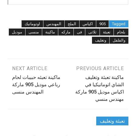
Tagged
905
اكياس
الملح
المهندس
اوتوماتيك
بلحام
تعبئة
ثلاثى
فى
ماركه
ماكينة
منسى
موديل
والفلفل
وتغليف
تصفّح
PREVIOUS ARTICLE
NEXT ARTICLE
ماكينة تعبئة وتغليف
ماكينة تعبئه حبيبات لحام
المقالات
الشاي اتوماتيكيا في
رباعي موديل 905 ماركة
اكياس موديل 905 ماركة
المهندس منسى
مهندس منسي
تعبئة وتغليف