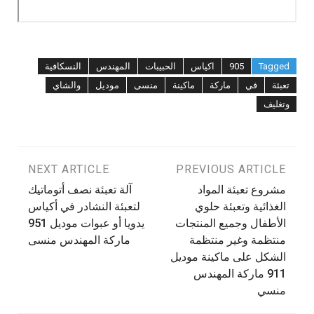
Tagged
905
اكياس
الحبيبات
المهندس
النسكافية
تعبئة
في
ماركة
ماكينة
منسى
موديل
والشاي
وتغليف
تصفّح
PREVIOUS ARTICLE
NEXT ARTICLE
مشروع تعبئة المواد
‫آلة تعبئة نصف أتوماتيك
المقالات
الغذائية وتعبئة حلوي
لتعبئة النشادر في أكياس
الأطفال وجميع المنتجات
يدويا أو عبوات موديل 951
منتظمة وغير منتظمة
ماركة المهندس منسى
الشكل على ماكينة موديل
911 ماركة المهندس
منسي