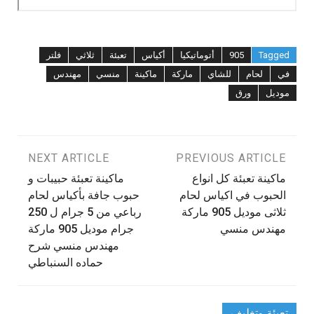
Tagged
905
أتوماتيكيا
أكياس
تعبئة
ثلاثي
فلتر
في
لحام
للشاي
ماركة
ماكينة
منسي
مهندس
موديل
ورق
تصفّح
PREVIOUS ARTICLE
NEXT ARTICLE
ماكينة تعبئة كل انواع
ماكينة تعبئة حبيبات و
المقالات
الحبوب في اكياس لحام
حبوب جافة بأكياس لحام
ثلاثى موديل 905 ماركة
رباعي من 5 جرام ل 250
مهندس منسي
جرام موديل 905 ماركة
مهندس منسي شرح
حماده السنباطي
تعبئة وتغليف