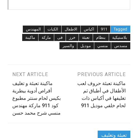
Tagged
911
اكياس
الاطفال
الكبات
المهندس
بلاستيكية
بنظام
تعبئة
خرز
فى
ماركة
ماكينة
مسدس
منسي
موديل
والسير
تصفّح
PREVIOUS ARTICLE
NEXT ARTICLE
ماكينة تعبئة حروف لعب
‫ماكينة تعبئة و تغليف
المقالات
الأطفال في أطباق ثم
أقراص أدوية بيطرية
تغليفها في أكياس ذات
بكيس لحام سنتر مطبوع
لحام خلفي موديل 911
كود 911 ماركة مهندس
تعبئة وتغليف