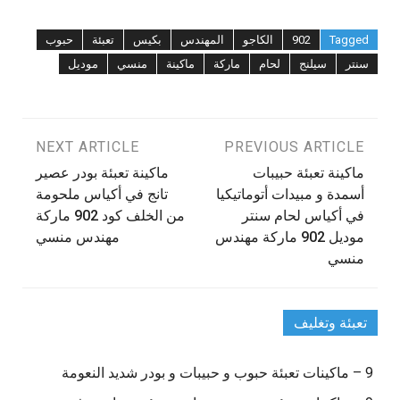
Tagged
902
الكاجو
المهندس
بكيس
تعبئة
حبوب
سنتر
سيلنج
لحام
ماركة
ماكينة
منسي
موديل
تصفّح
PREVIOUS ARTICLE
NEXT ARTICLE
ماكينة تعبئة حبيبات
ماكينة تعبئة بودر عصير
المقالات
أسمدة و مبيدات أتوماتيكيا
تانج في أكياس ملحومة
في أكياس لحام سنتر
من الخلف كود 902 ماركة
موديل 902 ماركة مهندس
مهندس منسي
منسي
تعبئة وتغليف
9 – ماكينات تعبئة حبوب و حبيبات و بودر شديد النعومة