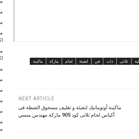
ما
ما
ما
ما
اك
ما
اك
ية
ثلاثى
ذات
في
لتعبئة
لحام
ماركة
ماكينة
ما
ما
ما
NEXT ARTICLE
ما
ماكينة أوتوماتيك لتعبئة و تغليف مسحوق الشطة فى
ما
أكياس لحام ثلاثى كود 905 ماركة مهندس منسي
م