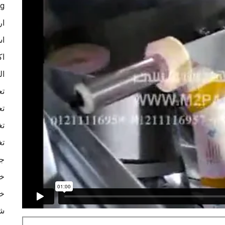
ag
ار
اس
اك
ال
تع
تع
تغ
تغ
جه
خا
خا
شر