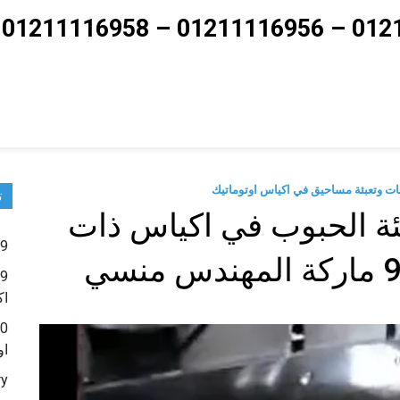
ت
عبئة الحبوب في اكياس ذات
9 – ماكينات تعبئة حبوب و حبيبات و بودر شديد النعومة
اك
او
ry