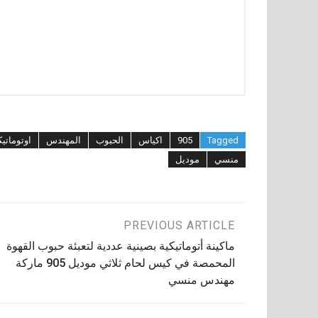
Tagged
905
اكياس
الحبوب
المهندس
اوتوماتيك
منسي
موديل
تصفّح
PREVIOUS ARTICLE
ماكينة أتوماتيكية بصينية عددية لتعبئة حبوب القهوة
المقالات
المحمصة في كيس لحام ثلاثي موديل 905 ماركة
مهندس منسي