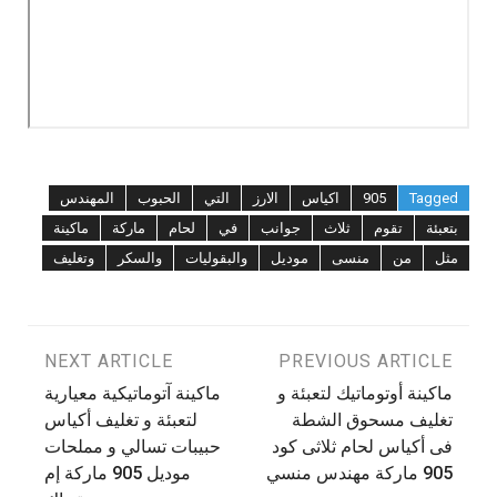
Tagged
905
اكياس
الارز
التي
الحبوب
المهندس
بتعبئة
تقوم
ثلاث
جوانب
في
لحام
ماركة
ماكينة
مثل
من
منسى
موديل
والبقوليات
والسكر
وتغليف
تصفّح
PREVIOUS ARTICLE
NEXT ARTICLE
ماكينة أوتوماتيك لتعبئة و
ماكينة آتوماتيكية معيارية
المقالات
تغليف مسحوق الشطة
لتعبئة و تغليف أكياس
فى أكياس لحام ثلاثى كود
حبيبات تسالي و مملحات
905 ماركة مهندس منسي
موديل 905 ماركة إم