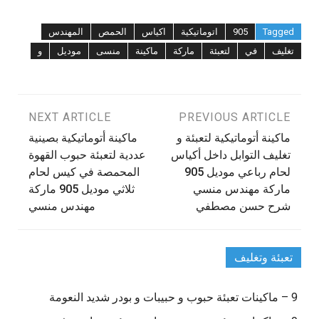
Tagged
905
اتوماتيكية
اكياس
الحمص
المهندس
تغليف
في
لتعبئة
ماركة
ماكينة
منسى
موديل
و
تصفّح
PREVIOUS ARTICLE
NEXT ARTICLE
ماكينة أتوماتيكية لتعبئة و
ماكينة أتوماتيكية بصينية
المقالات
تغليف التوابل داخل أكياس
عددية لتعبئة حبوب القهوة
لحام رباعي موديل 905
المحمصة في كيس لحام
ماركة مهندس منسي
ثلاثي موديل 905 ماركة
شرح حسن مصطفي
مهندس منسي
تعبئة وتغليف
9 – ماكينات تعبئة حبوب و حبيبات و بودر شديد النعومة