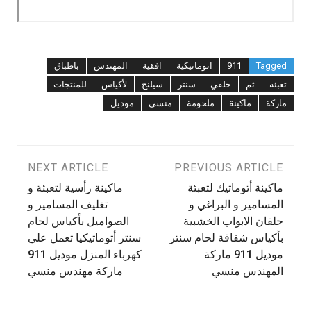
Tagged
911
اتوماتيكية
افقية
المهندس
باطباق
تعبئة
ثم
خلفي
سنتر
سيلنج
لأكياس
للمنتجات
ماركة
ماكينة
ملحومة
منسي
موديل
تصفّح
PREVIOUS ARTICLE
NEXT ARTICLE
ماكينة أتوماتيك لتعبئة
ماكينة رأسية لتعبئة و
المقالات
المسامير و البراغي و
تغليف المسامير و
حلقان الابواب الخشبية
الصواميل بأكياس لحام
بأكياس شفافة لحام سنتر
سنتر أتوماتيكيا تعمل علي
موديل 911 ماركة
كهرباء المنزل موديل 911
المهندس منسي
ماركة مهندس منسي