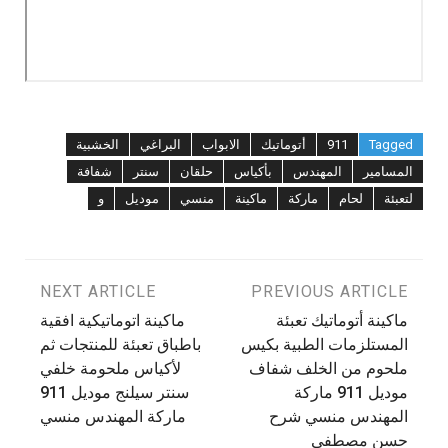
Tagged
911
أتوماتيك
الابواب
البراغي
الخشبية
المسامير
المهندس
بأكياس
حلقان
سنتر
شفافة
لتعبئة
لحام
ماركة
ماكينة
منسي
موديل
و
تصفّح
PREVIOUS ARTICLE
NEXT ARTICLE
ماكينة أتوماتيك تعبئة
ماكينة اتوماتيكية افقية
المقالات
المستلزمات الطبية بكيس
باطباق تعبئة للمنتجات ثم
ملحوم من الخلف شفاف
لأكياس ملحومة خلفي
موديل 911 ماركة
سنتر سيلنج موديل 911
المهندس منسي شرح
ماركة المهندس منسي
حسن مصطفي