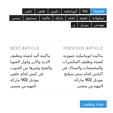
Tagged
902
أتوماتيكية
بكيس
تغليف
خلفي
شيكولاتة
لتعبئة
لحام
ماركة
ماكينة
مسحوق
منسي
مهندس
موديل
و
تصفّح
PREVIOUS ARTICLE
NEXT ARTICLE
ماكينة اتوماتيكية عمودية
ماكينة آليه لتعبئة وتغليف
المقالات
لتعبئة وتغليف المكسرات
الذرة والأرز وفول الصويا
والمحمصات والسناك في
والقمح وغيرها من الحبوب
اكياس لحام سنتر سيلنج
في كيس لحام خلفي
موديل 902 ماركة
موديل 902 ماركة
المهندس منسى
المهندس منسي
تعبئة وتغليف