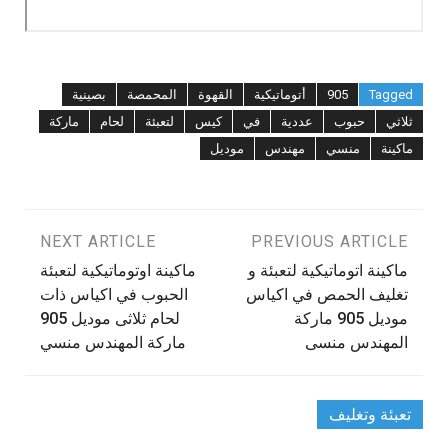
Tagged
905
أتوماتيكية
القهوة
المحمصة
بصينية
ثلاثي
حبوب
عددية
في
كيس
لتعبئة
لحام
ماركة
ماكينة
منسي
مهندس
موديل
تصفّح
PREVIOUS ARTICLE
NEXT ARTICLE
‫ماكينة اتوماتيكية لتعبئة و
ماكينة اوتوماتيكية لتعبئة
المقالات
تغليف الحمص في اكياس
الحبوب في اكياس ذات
موديل 905 ماركة
لحام ثلاثى موديل 905
ماركة المهندس منسي
تعبئة وتغليف