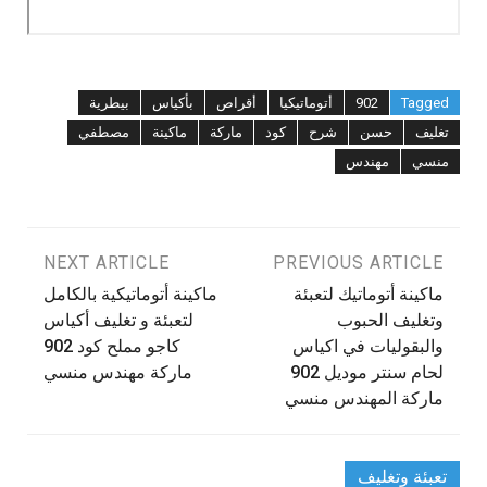
Tagged
902
أتوماتيكيا
أقراص
بأكياس
بيطرية
تغليف
حسن
شرح
كود
ماركة
ماكينة
مصطفي
منسي
مهندس
تصفّح
PREVIOUS ARTICLE
NEXT ARTICLE
ماكينة أتوماتيك لتعبئة
ماكينة أتوماتيكية بالكامل
المقالات
وتغليف الحبوب
لتعبئة و تغليف أكياس
والبقوليات في اكياس
كاجو مملح كود 902
لحام سنتر موديل 902
ماركة مهندس منسي
ماركة المهندس منسي
تعبئة وتغليف