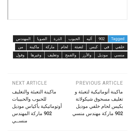
Tagged
902
آليه
الحبوب
الذرة
الصويا
المهندس
خلفي
في
كيس
لتعبئة
لحام
ماركة
ماكينة
من
منسي
موديل
والأرز
والقمح
وتغليف
وغيرها
وفول
تصفّح
PREVIOUS ARTICLE
NEXT ARTICLE
ماكينة أتوماتيكية لتعبئة و
ماكينة التعبئة والتغليف
المقالات
تغليف مسحوق شيكولاتة
للحبوب والحبيبات
بكيس لحام خلفي موديل
أوتوماتيكية بأكياس موديل
902 ماركة مهندس منسي
902 ماركة المهندس
منســي