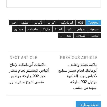
Tagged
902
أتوماتيكية
أكواب
بأكياس
تغليف
جوز
حجمية
صواني
كود
لتعبئة
ماركة
ماكينات
مبشور
منسي
مهندس
هند
و
تصفّح
PREVIOUS ARTICLE
NEXT ARTICLE
ماكنة تعبئة وتغليف
‫ماكينات آتوماتيكية لإنتاج
المقالات
أتوماتيك لحام سنتر سيلنج
أكياس كبتشينو لحام سنتر
لأكياس بودر الفاكهة
كود 902 ماركة مهندس
موديل 902 ماركة
المهندس منسى
تعبئة وتغليف