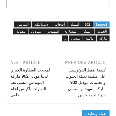
Tagged
902
آستيك
أصحاب
الاتوماتيكية
البورشن
الحديثة
السكر
المشاريع
المهندس
بموديل
للفنادق
ماركة
ماكينة
منسى
و
تصفّح
PREVIOUS ARTICLE
NEXT ARTICLE
كيفية ظبط الفوتوسيل
‫لمحلات العطارة الكبري
المقالات
على مكينة تعبئة الحبوب
لدينا موديل 902 ماركة
والحبيبات موديل 902
المهندس منسي تعبأ
ماركة المهندس منسى
البهارات بأكياس لحام
شرح احمد حسن
تعبئة وتغليف