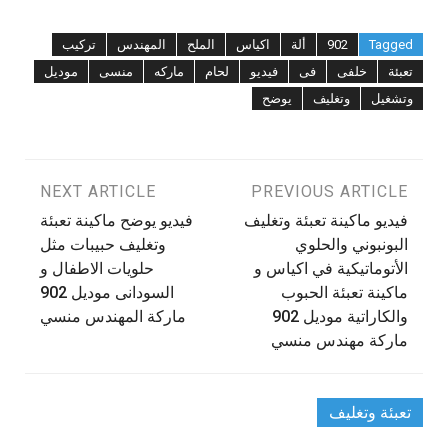
Tagged
902
ألة
اكياس
الملح
المهندس
تركيب
تعبئة
خلفى
فى
فيديو
لحام
ماركه
منسى
موديل
وتشغيل
وتغليف
يوضح
تصفّح
PREVIOUS ARTICLE
NEXT ARTICLE
فيديو ماكينة تعبئة وتغليف
فيديو يوضح ماكينة تعبئة
المقالات
البونبوني والحلوي
وتغليف حبيبات مثل
الأتوماتيكية في اكياس و
حلويات الاطفال و
ماكينة تعبئة الحبوب
السودانى موديل 902
والكاراتية موديل 902
ماركة المهندس منسي
ماركة مهندس منسي
تعبئة وتغليف