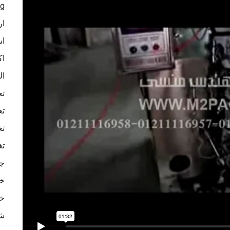
ag
ار
اس
اك
ال
تع
تع
تغ
تغ
جه
خا
خا
شر