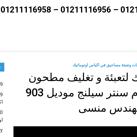
ت
يك لتعبئة و تغليف مطحون
9 – ماكينات تعبئة حبوب و حبيبات و بودر شديد النعومة
الزعتر في أكياس لحام سنتر سيلنج موديل 903
اك
مهندس منسى
او
ry