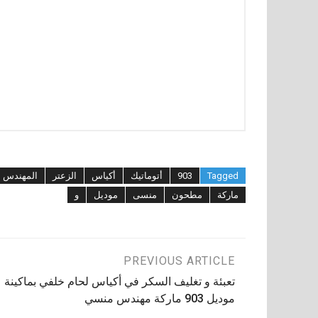
Tagged
903
أتوماتيك
أكياس
الزعتر
المهندس
ماركة
مطحون
منسى
موديل
و
تصفّح
PREVIOUS ARTICLE
تعبئة و تغليف السكر في أكياس لحام خلفي بماكينة
المقالات
موديل 903 ماركة مهندس منسي