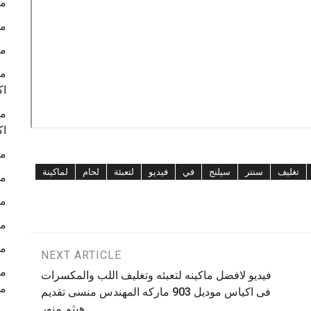
ما
ما
ما
ما
اك
ما
اك
ما
تغليف
سنتر
سيلنج
في
فيديو
لتعبئة
لحام
لماكينة
ما
ما
ما
ما
NEXT ARTICLE
فيديو لافضل ماكينه لتعبئه وتغليف اللب والمكسرات
م
فى اكياس موديل 903 ماركه المهندس منسى تقديم
هيثم منور