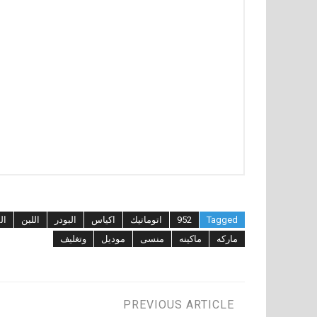
Tagged
952
اتوماتيك
اكياس
البودر
اللبن
ال
ماركه
ماكينه
منسى
موديل
وتغليف
تصفّح
PREVIOUS ARTICLE