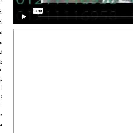
شر
شر
شر
ط
طب
في
في
اك
في
ان
في
ان
ما
ما