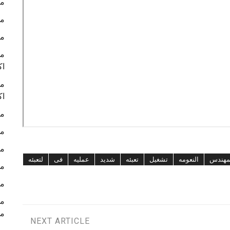
ما
ما
ما
ما
اك
ما
اك
ما
ما
ما
مهندس
النعومه
تشغيل
تعبئه
شديد
عمليه
فى
لتعبئه
ما
ما
م
NEXT ARTICLE