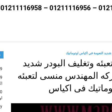
ت
عبئه وتغليف البودر شديد
9 – ماكينات تعبئة حبوب و حبيبات و بودر شديد النعومة
مه موديل 952 ماركه المهندس منسى لتعبئه
اك
توماتيك فى اكياس
او
ry