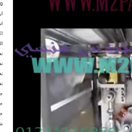
ag
ار
اس
اك
ال
تع
تع
تغ
تغ
جه
خا
خا
شر