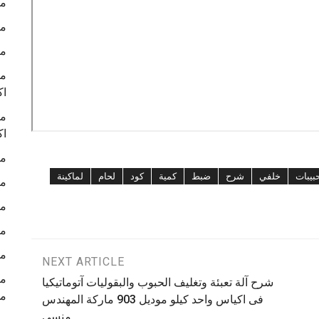
ما
ما
ما
ما
اك
ما
اك
ما
بيبات
خلفي
شرح
ضبط
كمية
كود
لحام
لماكينة
ما
ما
ما
ما
NEXT ARTICLE
شرح آلة تعبئة وتغليف الحبوب والبقوليات آتوماتيكيا
م
فى اكياس واحد كيلو موديل 903 ماركة المهندس
منسي