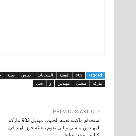
Tagged
903
التعبئة
السخانات
بكيس
تعبئة
ح
ماركة
منسي
مهندس
و
يحي
تصفّح
PREVIOUS ARTICLE
استخدام ماكينه تعبئه الحبوب موديل 903 ماركه
المقالات
المهندس منسى والتى تقوم بتعبئه جوز الهند فى
اكياس سنتر سيلنج