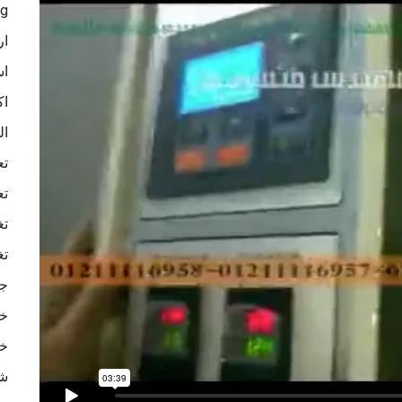
ag
ار
اس
اك
ال
تع
تع
تغ
تغ
جه
خا
خا
شر