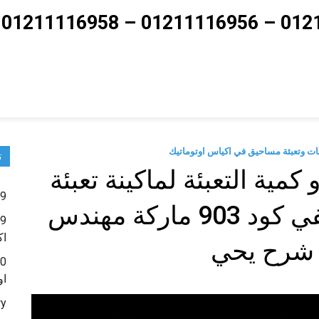
ت
ية التعبئة لماكينة تعبئة
9 – ماكينات تعبئة حبوب و حبيبات و بودر شديد النعومة
حبيبات بكيس لحام خلفي كود 903 ماركة مهندس
اك
شرح يحي
او
ry