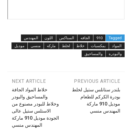
Tagged
910
الجافه
السناكس
اللون
المهندس
المواد
بمكسبات
خلاط
لخلط
ماركه
منسى
موديل
والبودره
والمساحيق
تصفّح
PREVIOUS ARTICLE
NEXT ARTICLE
بلندر ستانلس ستيل لخلط
خلاط المواد الجافة
المقالات
بودرة الكركم للطعام
والمساحيق والبودر
موديل 910 ماركة
وخلاط للبودر مصنوع من
المهندس منسي
الاستلس ستيل عالى
الجودة موديل 910 ماركة
المهندس منسي