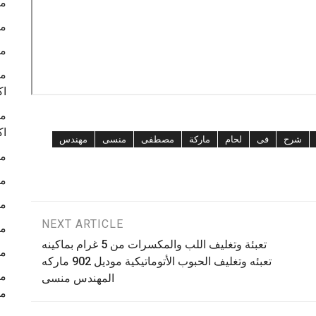
ما
ما
ما
ما
اك
ما
اك
شرح
فى
لحام
ماركة
مصطفى
منسى
مهندس
ما
ما
ما
NEXT ARTICLE
ما
تعبئة وتغليف اللب والمكسرات من 5 غرام بماكينه
ما
تعبئه وتغليف الحبوب الأتوماتيكية موديل 902 ماركه
المهندس منسى
م