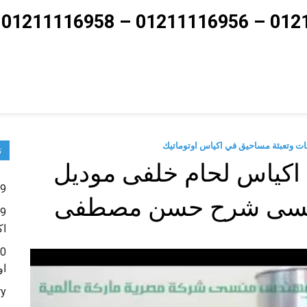
ت
 اكياس لحام خلفى موديل
9 – ماكينات تعبئة حبوب و حبيبات و بودر شديد النعومة
اك
او
ry