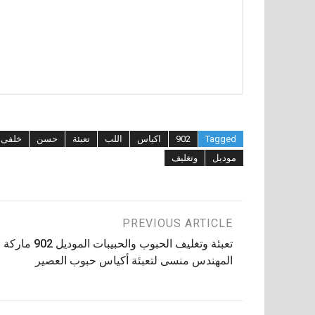
Tagged
902
اكياس
اللب
تعبئة
حسن
خلفى
موديل
وتغليف
تصفّح
PREVIOUS ARTICLE
تعبئة وتغليف الحبوب والحبيبات الموديل 902 ماركة
المقالات
المهندس منسى لتعبئة أكياس حبوب العصير