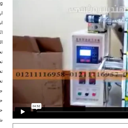
ag
ار
اس
اك
ال
تع
تع
تغ
تغ
جه
خا
خا
شر