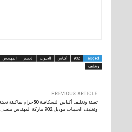
Tagged
902
أكياس
الحبوب
العصير
المهندس
وتغليف
تصفّح
PREVIOUS ARTICLE
تعبئة وتغليف أكياس النسكافية 50جرام بماكينة تعبئ
المقالات
وتغليف الحبيبات موديل 902 ماركة المهندس منسى