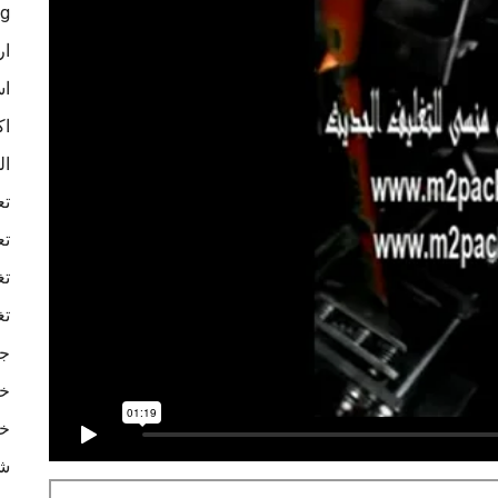
ag
ار
اس
اك
ال
تع
تع
تغ
تغ
جه
خا
خا
شر