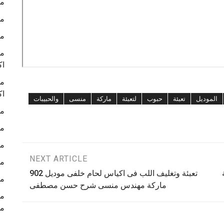
ما
ما
ما
ما
اك
ما
اك
الموديل
تعبئة
حبوب
لتعبئة
ماركة
منسى
والحبيبات
ما
ما
ما
NEXT ARTICLE
ما
ة
تعبئة وتغليف اللب فى اكياس لحام خلفى موديل 902
ما
ماركة مهندس منسى شرح حسن مصطفى
م