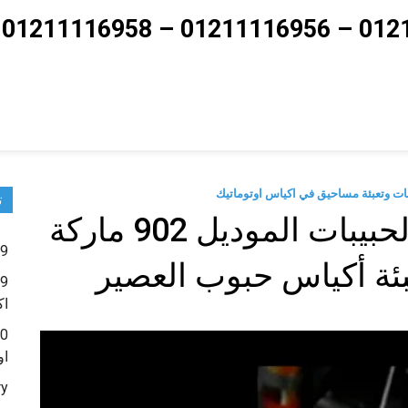
ت
تعبئة وتغليف الحبوب والحبيبات الموديل 902 ماركة
9 – ماكينات تعبئة حبوب و حبيبات و بودر شديد النعومة
ئة أكياس حبوب العصير
اك
او
ry