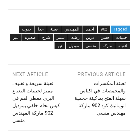
Tagged
902
احمد
المهندس
تعبئة
جدا
حبوب
حبيبات
حسن
دزين
رطبة
سنتر
شرح
صغيرة
غير
لتعبئة
ماركة
منسي
موديل
نيو
تصفّح
PREVIOUS ARTICLE
NEXT ARTICLE
تعبئة المكسرات
تعبئة سريعة و تغليف
المقالات
والمحمصات في اكياس
مميز لحبيبات النعناع
سهلة الفتح بماكينة حجمية
البري معطر الفم في
اتوماتيك كود 902 ماركة
كيس لحام خلفي بموديل
مهندس منسي
902 ماركة المهندس
منسي